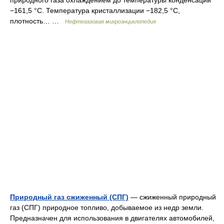
природного газа охлаждением до температуры конденсации
−161,5 °С. Температура кристаллизации −182,5 °С,
плотность… …
Нефтегазовая микроэнциклопедия
Природный газ сжиженный (СПГ)
— сжиженный природный
газ (СПГ) природное топливо, добываемое из недр земли.
Предназначен для использования в двигателях автомобилей,