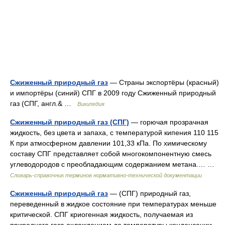
Сжиженный природный газ
— Страны экспортёры (красный)
и импортёры (синий) СПГ в 2009 году Сжиженный природный
газ (СПГ, англ.& …
Википедия
Сжиженный природный газ (СПГ)
— горючая прозрачная
жидкость, без цвета и запаха, с температурой кипения 110 115
К при атмосферном давлении 101,33 кПа. По химическому
составу СПГ представляет собой многокомпонентную смесь
углеводородов с преобладающим содержанием метана.… …
Словарь-справочник терминов нормативно-технической документации
Сжиженный природный газ
— (СПГ) природный газ,
переведенный в жидкое состояние при температурах меньше
критической. СПГ криогенная жидкость, получаемая из