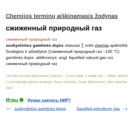
Chemijos terminų aiškinamasis žodynas
сжиженный природный газ
сжиженный природный газ
suskystintos gamtinės
dujos
statusas
T
sritis
chemija
apibrėžtis
Suslėgtos ir atšaldytos (\сжиженный природный газ –140 °C)
gamtinės dujos.
atitikmenys
:
angl.
liquefied natural gas
rus.
сжиженный природный газ
Chemijos terminų aiškinamasis žodynas – 2-asis patais. ir papild. leid. – Vilnius: Mokslo
ir enciklopedijų leidybos institutas
.
Kazys Daukšas, Jurgis Barkauskas, Vitas Daukšas
.
2003
.
Игры ⚽
Нужно сделать НИР?
suskystintos gamtinės dujos
liquefied petroleum gas